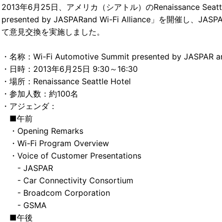
2013年6月25日、アメリカ（シアトル）のRenaissance Seattle 
presented by JASPARand Wi-Fi Alliance
て意見交換を実施しました。
・名称：Wi-Fi Automotive Summit presented by JASPAR and
・日時：2013年6月25日 9:30～16:30
・場所：Renaissance Seattle Hotel
・参加人数：約100名
・アジェンダ：
■午前
・Opening Remarks
・Wi-Fi Program Overview
・Voice of Customer Presentations
- JASPAR
- Car Connectivity Consortium
- Broadcom Corporation
- GSMA
■午後