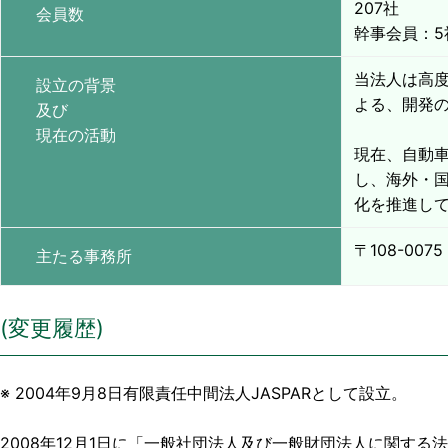
207社
会員数
幹事会員：5
当法人は高
設立の背景
よる、開発
及び
現在の活動
現在、自動
し、海外・
化を推進し
〒108-00
主たる事務所
(変更履歴)
※ 2004年9月8日有限責任中間法人JASPARとして設立。
2008年12月1日に「一般社団法人及び一般財団法人に関する