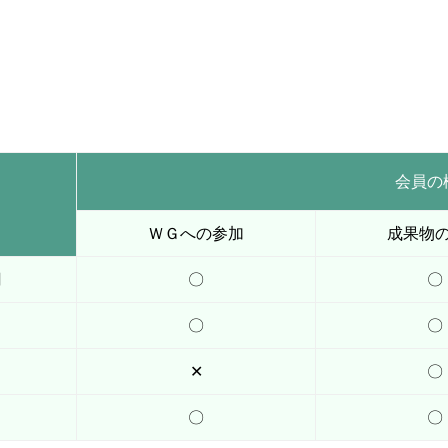
会員の
ＷＧへの参加
成果物
円
〇
〇
円
〇
〇
✕
〇
〇
〇