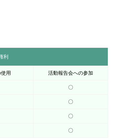
権利
の使用
活動報告会への参加
〇
〇
〇
〇