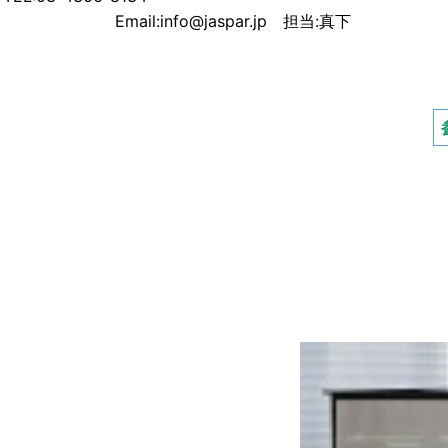
Email:info@jaspar.jp 担当:真下