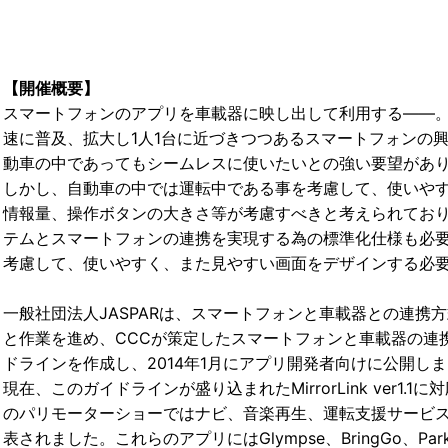
【開催概要】
スマートフォンのアプリを車載器に映し出して利用する――
速に普及、拡大し1人1台に近づきつつあるスマートフォンの
動車の中であってもシームレスに使いたいとの強い要望があ
しかし、自動車の中では運転中である事を考慮して、使いや
情報量、操作ボタンの大きさ等が考慮すべきと考えられてお
テムとスマートフォンの連携を実現する為の標準化仕様も必
考慮して、使いやすく、また見やすい画面をデザインする必
一般社団法人JASPARは、スマートフォンと車載器との連携方式の標準
と作業を進め、CCCが策定したスマートフォンと車載器の連携標準化
ドラインを作成し、2014年1月にアプリ開発者向けに公開し
現在、このガイドラインが盛り込まれたMirrorLink ve
のパリモーターショーではナビ、音楽再生、運転支援サービス、駐
表されました。これらのアプリにはGlympse、BringGo、Par