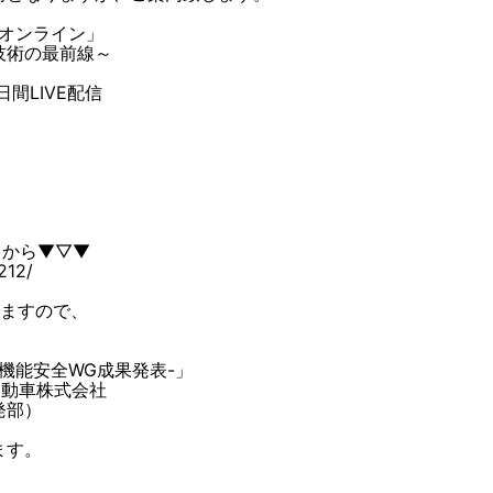
 オンライン」
技術の最前線～
間LIVE配信
）
らから▼▽▼
212/
いますので、
AR機能安全WG成果発表-」
タ自動車株式会社
部）
ます。