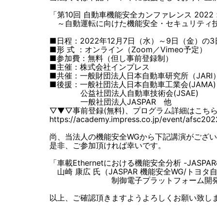
「第10回 自動車機能安全カンファレンス 2022
～自動運転に向けた機能安全・セキュリティ
■日程：2022年12月7日（水）～9日（金）の3日
■形 式 ：オンライン（Zoom／Vimeo予定）
■参加費：無料（但し事前登録制）
■主催：株式会社インプレス
■共催：一般財団法人日本自動車研究所（JARI
■後援：一般社団法人日本自動車工業会(JAMA)
公益社団法人自動車技術会(JSAE)
一般社団法人JASPAR 他
▽▼▽事前登録(無料)、プログラム詳細はこち
https://academy.impress.co.jp/event/afsc202
尚、当法人の機能安全WGから下記講演がござ
是非、ご参加頂ければ幸いです。
「車載Ethernetにおける機能安全分析 -JASP
山崎 康広 氏（JASPAR 機能安全WG/トヨ
制御電子プラットフォーム開発
以上、ご確認頂きますようよろしくお願い致し