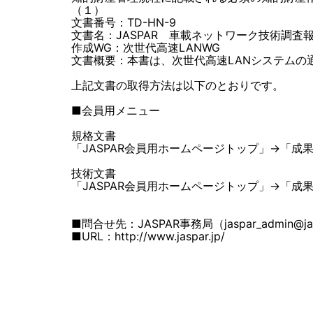
（１）
文書番号：TD-HN-9
文書名：JASPAR 車載ネットワーク技術調査報告書​
作成WG：次世代高速LANWG
文書概要：本書は、次世代高速LANシステム
上記文書の取得方法は以下のとおりです。
■会員用メニュー
規格文書
「JASPAR会員用ホームページトップ」→「成果
技術文書
「JASPAR会員用ホームページトップ」→「成果物
■問合せ先：JASPAR事務局（jaspar_admin@jas
■URL：http://www.jaspar.jp/