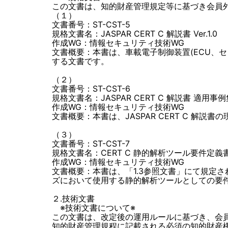
この文書は、知的財産管理規定等に基づき会員
（１）
文書番号：ST-CST-5
規格文書名：JASPAR CERT C 解説書 Ver.1.0
作成WG：情報セキュリティ技術WG
文書概要：本書は、車載電子制御装置(ECU、
する文書です。
（２）
文書番号：ST-CST-6
規格文書名：JASPAR CERT C 解説書 適用事例集 V
作成WG：情報セキュリティ技術WG
文書概要：本書は、JASPAR CERT C 
（３）
文書番号：ST-CST-7
規格文書名：CERT C 静的解析ツール要件定義書 Ve
作成WG：情報セキュリティ技術WG
文書概要：本書は、「1.3参照文書」にて規定され
ズにおいて使用する静的解析ツールとしての要
２.技術文書
※技術文書について※
この文書は、改定後の運用ルールに基づき、会
知的財産管理規程に記載される必須の知的財産