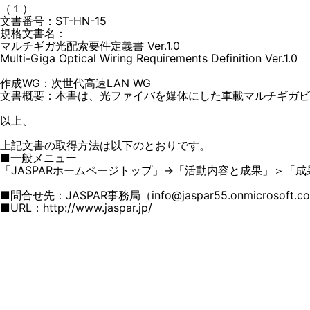
（１）
文書番号：ST-HN-15
規格文書名：
マルチギガ光配索要件定義書 Ver.1.0
Multi-Giga Optical Wiring Requirements Definition Ver.1.0
作成WG：次世代高速LAN WG
文書概要：本書は、光ファイバを媒体にした車載マルチギガビ
以上、
上記文書の取得方法は以下のとおりです。
■一般メニュー
「JASPARホームページトップ」→「活動内容と成果」＞「成
■問合せ先：JASPAR事務局（info@jaspar55.onmicrosoft.c
■URL：http://www.jaspar.jp/