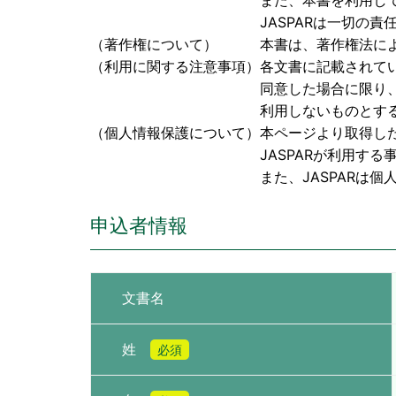
また、本書を利用して検討された成果
JASPARは一切の責任を負
（著作権について） 本書は、著作権法により保
（利用に関する注意事項）各文書に記載されて
同意した場合に限り、本書を閲覧、
利用しないものとす
（個人情報保護について）本ページより取得し
JASPARが利用する事に同
また、JASPARは個人情報に関
申込者情報
文書名
姓
必須