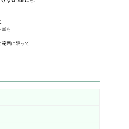
なる問題にも、
に
書を
な範囲に限って