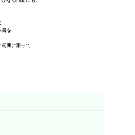
なる問題にも、
に
書を
な範囲に限って