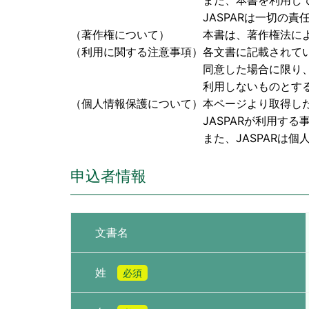
また、本書を利用して検討された成果
JASPARは一切の責任を負
（著作権について） 本書は、著作権法により保
（利用に関する注意事項）各文書に記載されて
同意した場合に限り、本書を閲覧、
利用しないものとす
（個人情報保護について）本ページより取得し
JASPARが利用する事に同
また、JASPARは個人情報に関
申込者情報
文書名
姓
必須