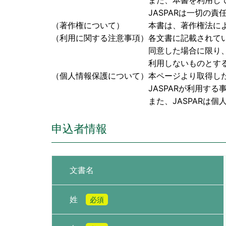
また、本書を利用して検討された成果
JASPARは一切の責任を負
（著作権について） 本書は、著作権法により保
（利用に関する注意事項）各文書に記載されて
同意した場合に限り、本書を閲覧、
利用しないものとす
（個人情報保護について）本ページより取得し
JASPARが利用する事に同
また、JASPARは個人情報に関
申込者情報
文書名
姓
必須