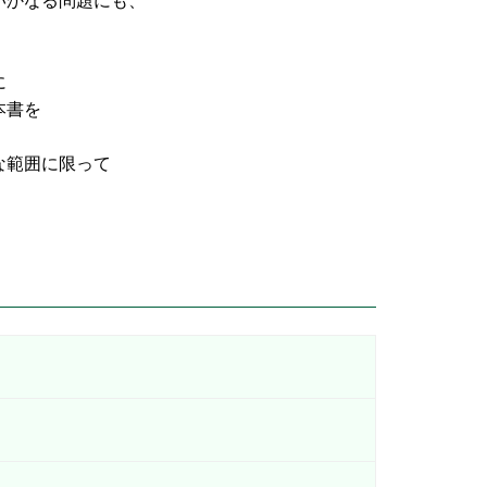
なる問題にも、
に
書を
な範囲に限って