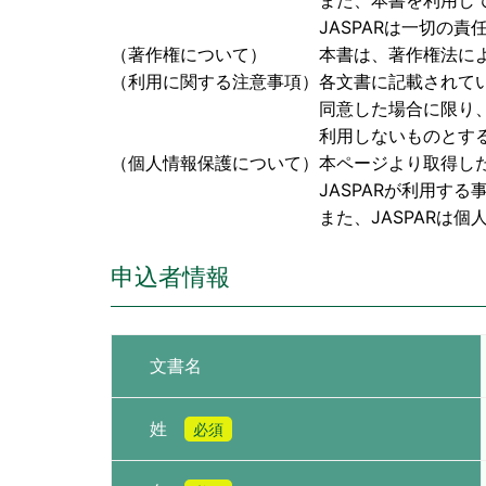
また、本書を利用して検討された成果
JASPARは一切の責任を負
（著作権について） 本書は、著作権法により保
（利用に関する注意事項）各文書に記載されて
同意した場合に限り、本書を閲覧、
利用しないものとす
（個人情報保護について）本ページより取得し
JASPARが利用する事に同
また、JASPARは個人情報に関
申込者情報
文書名
姓
必須