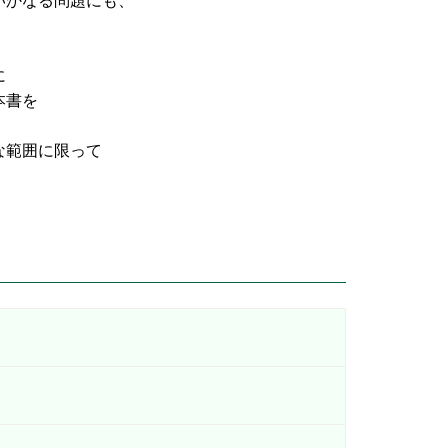
なる問題にも、
に
書を
な範囲に限って