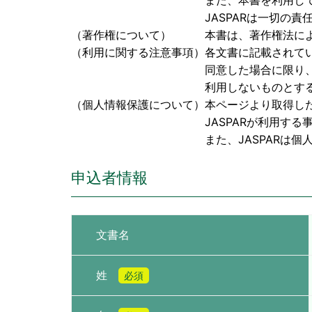
また、本書を利用して検討された成果
JASPARは一切の責任を負
（著作権について） 本書は、著作権法により保
（利用に関する注意事項）各文書に記載されて
同意した場合に限り、本書を閲覧、
利用しないものとす
（個人情報保護について）本ページより取得し
JASPARが利用する事に同
また、JASPARは個人情報に関
申込者情報
文書名
姓
必須