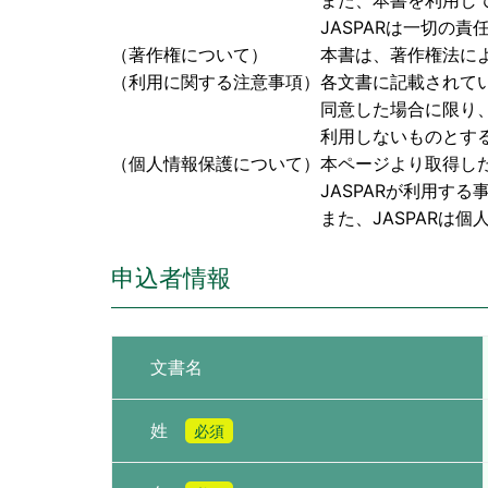
また、本書を利用して検討された成果
JASPARは一切の責任を負
（著作権について） 本書は、著作権法により保
（利用に関する注意事項）各文書に記載されて
同意した場合に限り、本書を閲覧、
利用しないものとす
（個人情報保護について）本ページより取得し
JASPARが利用する事に同
また、JASPARは個人情報に関
申込者情報
文書名
姓
必須