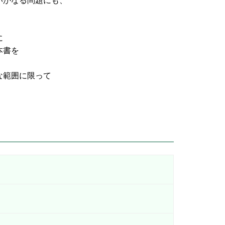
なる問題にも、
に
書を
な範囲に限って