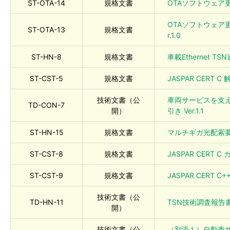
ST-OTA-14
規格文書
OTAソフトウェア更新
OTAソフトウェア
ST-OTA-13
規格文書
r.1.0
ST-HN-8
規格文書
車載Ethernet TS
ST-CST-5
規格文書
JASPAR CERT C 解
技術文書（公
車両サービスを支え
TD-CON-7
開）
引き Ver.1.1
ST-HN-15
規格文書
マルチギガ光配索要件定
ST-CST-8
規格文書
JASPAR CERT C
ST-CST-9
規格文書
JASPAR CERT C
技術文書（公
TD-HN-11
TSN技術調査報告書 
開）
技術文書（公
（別添１）自動車