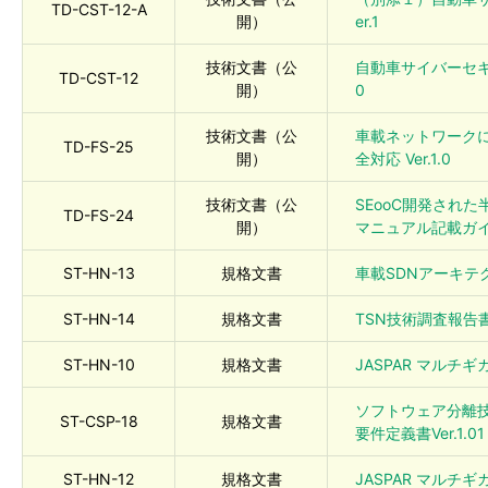
TD-CST-12-A
開）
er.1
技術文書（公
自動車サイバーセキュ
TD-CST-12
開）
0
技術文書（公
車載ネットワークにおけ
TD-FS-25
開）
全対応​ Ver.1.0
技術文書（公
SEooC開発され
TD-FS-24
開）
マニュアル記載ガイド 
ST-HN-13
規格文書
車載SDNアーキテクチ
ST-HN-14
規格文書
TSN技術調査報告書 V
ST-HN-10
規格文書
JASPAR マルチギ
ソフトウェア分離
ST-CSP-18
規格文書
要件定義書Ver.1.01
ST-HN-12
規格文書
JASPAR マルチギ