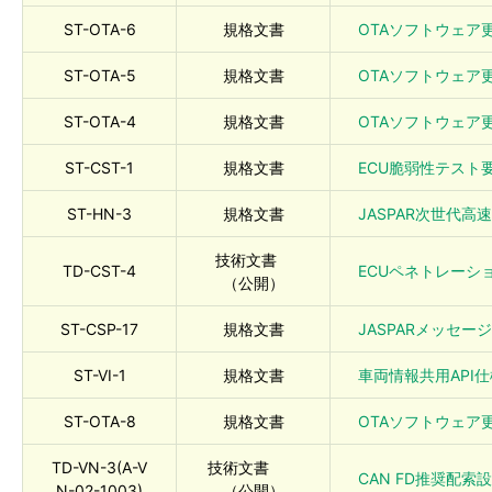
ST-OTA-6
規格文書
OTAソフトウェア更新
ST-OTA-5
規格文書
OTAソフトウェア更
ST-OTA-4
規格文書
OTAソフトウェア更
ST-CST-1
規格文書
ECU脆弱性テスト要件書
ST-HN-3
規格文書
JASPAR次世代高速L
技術文書
TD-CST-4
ECUペネトレーション
（公開）
ST-CSP-17
規格文書
JASPARメッセージ認
ST-VI-1
規格文書
車両情報共用API仕様書
ST-OTA-8
規格文書
OTAソフトウェア更新
TD-VN-3(A-V
技術文書
CAN FD推奨配索設
N-02-1003)
（公開）